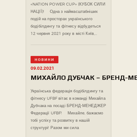
«NATION POWER CUP» (КУБОК СИЛИ
НАЦІЇ)! ⠀ Одна з наймасштабніших
подій на просторах українського
бодібілдингу та фітнесу відбудеться
12 червня 2021 року в місті Київ,…
НОВИНИ
09.02.2021
МИХАЙЛО ДУБЧАК – БРЕНД-МЕ
Українська федерація бодібілдингу та
фітнесу UFBF вітає в команді Михайла
Дубчака на посаді БРЕНД-МЕНЕДЖЕР
Федерації UFBF! ⠀ Михайле, бажаємо
тобі успіху та розвитку в нашій
структурі! Разом ми сила