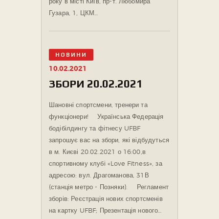
року в місті Київ, пр-т. Любомира
Гузара, 1, ЦКМ…
НОВИНИ
10.02.2021
ЗБОРИ 20.02.2021
Шановні спортсмени, тренери та
функціонери! ⠀ Українська Федерація
бодібілдингу та фітнесу UFBF
запрошує вас на збори, які відбудуться
в м. Києві 20.02.2021 о 16:00,в
спортивному клубі «Love Fitness», за
адресою: вул. Драгоманова, 31В
(станція метро - Позняки). ⠀ Регламент
зборів: Реєстрація нових спортсменів
на картку UFBF; Презентація нового…