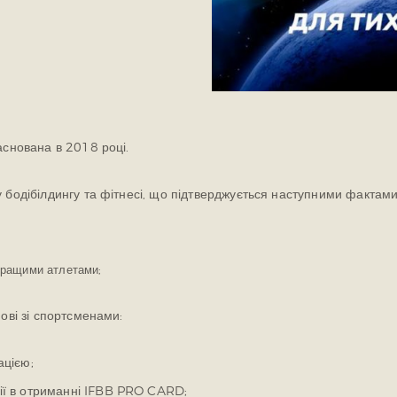
аснована в 2018 році.
 бодібілдингу та фітнесі, що підтверджується наступними фактами
 кращими атлетами;
ові зі спортсменами:
ацією;
ії в отриманні IFBB PRO CARD;