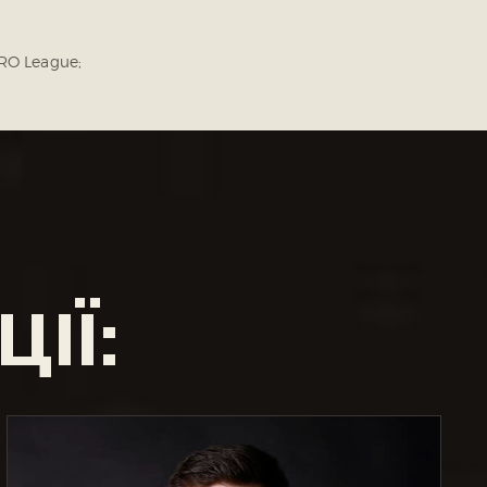
PRO League;
ІЇ: