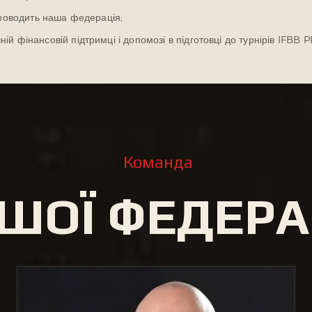
 проводить наша федерація;
ій фінансовій підтримці і допомозі в підготовці до турнірів IFBB 
Команда
ШОЇ ФЕДЕРАЦ