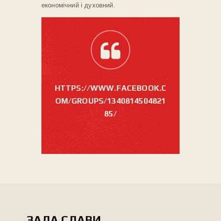
економічний і духовний.
HTTPS://WWW.FACEBOOK.C
OM/GROUPS/1340814504821
85/
ЗАЛА СЛАВИ